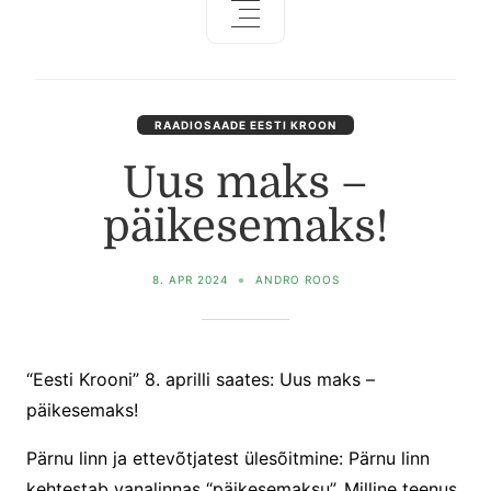
RAADIOSAADE EESTI KROON
Uus maks –
päikesemaks!
8. APR 2024
ANDRO ROOS
“Eesti Krooni” 8. aprilli saates: Uus maks –
päikesemaks!
Pärnu linn ja ettevõtjatest ülesõitmine: Pärnu linn
kehtestab vanalinnas “päikesemaksu”. Milline teenus