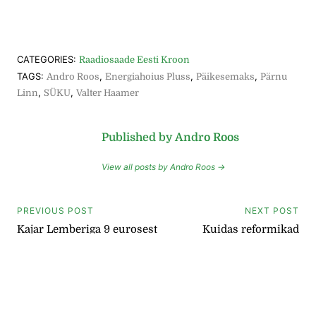
CATEGORIES:
Raadiosaade Eesti Kroon
TAGS:
,
,
,
Andro Roos
Energiahoius Pluss
Päikesemaks
Pärnu
,
,
Linn
SÜKU
Valter Haamer
Published by Andro Roos
View all posts by Andro Roos →
Navigeerimine
PREVIOUS POST
NEXT POST
Kajar Lemberiga 9 eurosest
Kuidas reformikad
juukselõikusest ja
vilistavad Õiguskantsleri
poliitmajanduslikust
peale?
jälitamisest