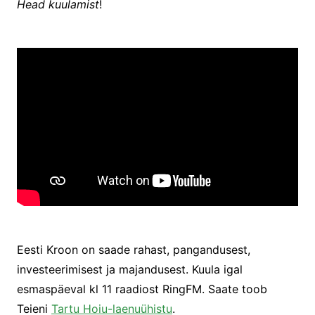
Head kuulamist
!
Eesti Kroon on saade rahast, pangandusest,
investeerimisest ja majandusest. Kuula igal
esmaspäeval kl 11 raadiost RingFM. Saate toob
Teieni
Tartu Hoiu-laenuühistu
.