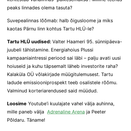
peaks linnades olema tasuta?
Suvepealinnas lõõmab: halb õigusloome ja miks
kaotas Pärnu linn kohtus Tartu HLÜ-le?
Tartu HLÜ uudised:
Valter Haameri 95. sünnipäeva-
juubeli tähistamine. Energiahoius Plussi
kampaaniaintressi periood sai läbi – palju avati uusi
hoiuseid ja kuhu täpsemalt läheb investorite raha?
Kalaküla OÜ võlakirjade müügitulemusest. Tartu
ladude emissiooniprospekt teeb osalistele rõõmu.
Valminud korteriarendused said müüdud.
Loosime
Youtube’i kuulajate vahel välja auhinna,
mille paneb välja
Adrenaline Arena
ja Peeter
Põldaru. Täname!