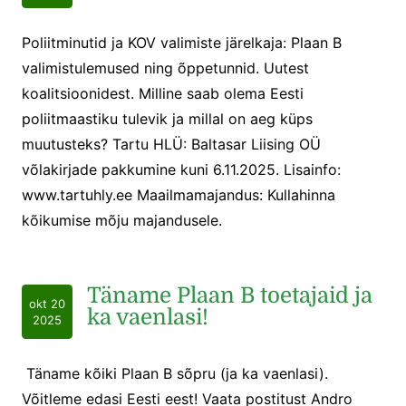
Poliitminutid ja KOV valimiste järelkaja: Plaan B
valimistulemused ning õppetunnid. Uutest
koalitsioonidest. Milline saab olema Eesti
poliitmaastiku tulevik ja millal on aeg küps
muutusteks? Tartu HLÜ: Baltasar Liising OÜ
võlakirjade pakkumine kuni 6.11.2025. Lisainfo:
www.tartuhly.ee Maailmamajandus: Kullahinna
kõikumise mõju majandusele.
Täname Plaan B toetajaid ja
okt 20
ka vaenlasi!
2025
Täname kõiki Plaan B sõpru (ja ka vaenlasi).
Võitleme edasi Eesti eest! Vaata postitust Andro