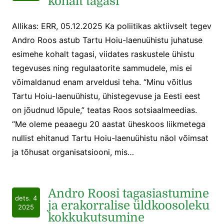
kohalt tagasi
Allikas: ERR, 05.12.2025 Ka poliitikas aktiivselt tegev
Andro Roos astub Tartu Hoiu-laenuühistu juhatuse
esimehe kohalt tagasi, viidates raskustele ühistu
tegevuses ning regulaatorite sammudele, mis ei
võimaldanud enam arveldusi teha. “Minu võitlus
Tartu Hoiu-laenuühistu, ühistegevuse ja Eesti eest
on jõudnud lõpule,” teatas Roos sotsiaalmeedias.
“Me oleme peaaegu 20 aastat üheskoos liikmetega
nullist ehitanud Tartu Hoiu-laenuühistu näol võimsat
ja tõhusat organisatsiooni, mis…
Andro Roosi tagasiastumine
dets. 4
ja erakorralise üldkoosoleku
2025
kokkukutsumine