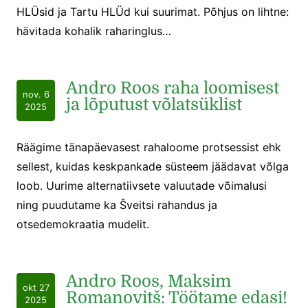
HLÜsid ja Tartu HLÜd kui suurimat. Põhjus on lihtne:
hävitada kohalik raharinglus…
Andro Roos raha loomisest
nov. 6
ja lõputust võlatsüklist
2025
Räägime tänapäevasest rahaloome protsessist ehk
sellest, kuidas keskpankade süsteem jäädavat võlga
loob. Uurime alternatiivsete valuutade võimalusi
ning puudutame ka Šveitsi rahandus ja
otsedemokraatia mudelit.
Andro Roos, Maksim
okt 27
Romanovitš: Töötame edasi!
2025