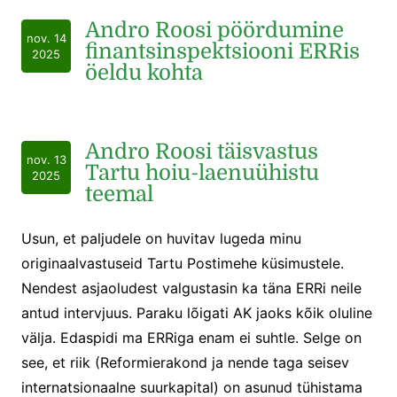
Andro Roosi pöördumine
nov. 14
finantsinspektsiooni ERRis
2025
öeldu kohta
Andro Roosi täisvastus
nov. 13
Tartu hoiu-laenuühistu
2025
teemal
Usun, et paljudele on huvitav lugeda minu
originaalvastuseid Tartu Postimehe küsimustele.
Nendest asjaoludest valgustasin ka täna ERRi neile
antud intervjuus. Paraku lõigati AK jaoks kõik oluline
välja. Edaspidi ma ERRiga enam ei suhtle. Selge on
see, et riik (Reformierakond ja nende taga seisev
internatsionaalne suurkapital) on asunud tühistama