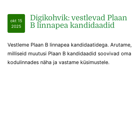
Digikohvik: vestlevad Plaan
okt 15
B linnapea kandidaadid
2025
Vestleme Plaan B linnapea kandidaatidega. Arutame,
milliseid muutusi Plaan B kandidaadid soovivad oma
kodulinnades näha ja vastame küsimustele.
Andro Roos, Maksim
okt 13
Romanovitš: Kas tuleb võit?
2025
VALIMISED: Tulekul suur poliitfinaal ja teeme
viimaseid pingutusi enne KOV valimisi. Debatid: juttu
palju, kuid sisu vähe. Senised parteid ei ole