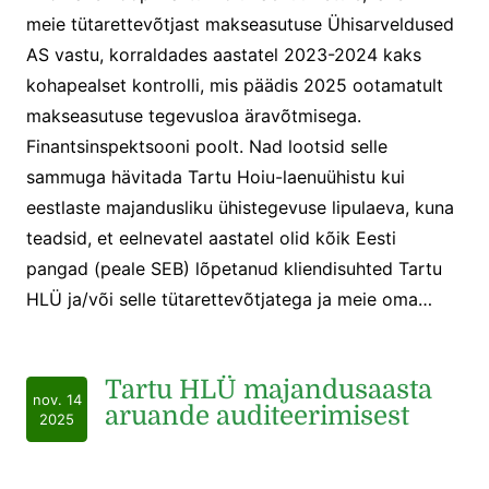
meie tütarettevõtjast makseasutuse Ühisarveldused
AS vastu, korraldades aastatel 2023-2024 kaks
kohapealset kontrolli, mis päädis 2025 ootamatult
makseasutuse tegevusloa äravõtmisega.
Finantsinspektsooni poolt. Nad lootsid selle
sammuga hävitada Tartu Hoiu-laenuühistu kui
eestlaste majandusliku ühistegevuse lipulaeva, kuna
teadsid, et eelnevatel aastatel olid kõik Eesti
pangad (peale SEB) lõpetanud kliendisuhted Tartu
HLÜ ja/või selle tütarettevõtjatega ja meie oma…
Tartu HLÜ majandusaasta
nov. 14
aruande auditeerimisest
2025