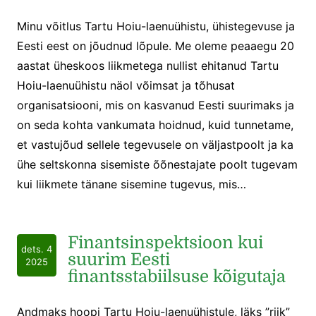
Minu võitlus Tartu Hoiu-laenuühistu, ühistegevuse ja
Eesti eest on jõudnud lõpule. Me oleme peaaegu 20
aastat üheskoos liikmetega nullist ehitanud Tartu
Hoiu-laenuühistu näol võimsat ja tõhusat
organisatsiooni, mis on kasvanud Eesti suurimaks ja
on seda kohta vankumata hoidnud, kuid tunnetame,
et vastujõud sellele tegevusele on väljastpoolt ja ka
ühe seltskonna sisemiste õõnestajate poolt tugevam
kui liikmete tänane sisemine tugevus, mis…
Finantsinspektsioon kui
dets. 4
suurim Eesti
2025
finantsstabiilsuse kõigutaja
Andmaks hoopi Tartu Hoiu-laenuühistule, läks ”riik”