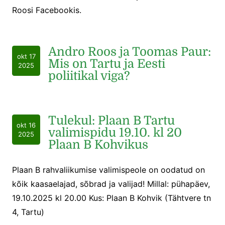
Roosi Facebookis.
Andro Roos ja Toomas Paur:
okt 17
Mis on Tartu ja Eesti
2025
poliitikal viga?
Tulekul: Plaan B Tartu
okt 16
valimispidu 19.10. kl 20
2025
Plaan B Kohvikus
Plaan B rahvaliikumise valimispeole on oodatud on
kõik kaasaelajad, sõbrad ja valijad! Millal: pühapäev,
19.10.2025 kl 20.00 Kus: Plaan B Kohvik (Tähtvere tn
4, Tartu)