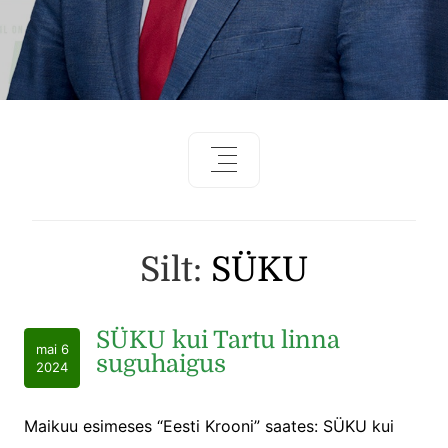
Silt:
SÜKU
SÜKU kui Tartu linna
mai 6
suguhaigus
2024
Maikuu esimeses “Eesti Krooni” saates: SÜKU kui