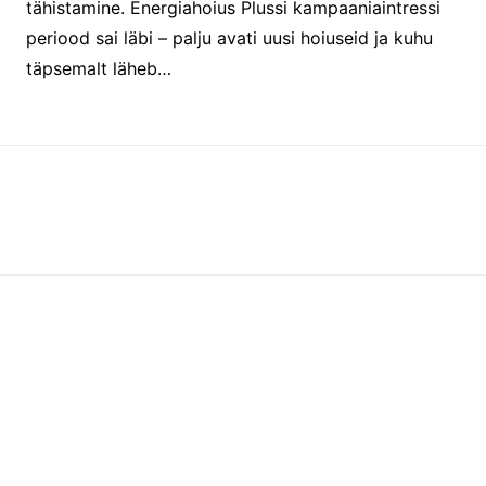
tähistamine. Energiahoius Plussi kampaaniaintressi
periood sai läbi – palju avati uusi hoiuseid ja kuhu
täpsemalt läheb…
Instagram
Facebook
Facebook
RSS-voog
YouTube