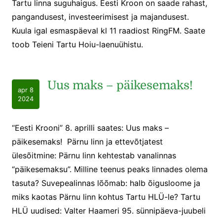
Tartu linna suguhaigus. Eesti Kroon on saade rahast,
pangandusest, investeerimisest ja majandusest.
Kuula igal esmaspäeval kl 11 raadiost RingFM. Saate
toob Teieni Tartu Hoiu-laenuühistu.
Uus maks – päikesemaks!
apr 8
2024
“Eesti Krooni” 8. aprilli saates: Uus maks –
päikesemaks! Pärnu linn ja ettevõtjatest
ülesõitmine: Pärnu linn kehtestab vanalinnas
“päikesemaksu”. Milline teenus peaks linnades olema
tasuta? Suvepealinnas lõõmab: halb õigusloome ja
miks kaotas Pärnu linn kohtus Tartu HLÜ-le? Tartu
HLÜ uudised: Valter Haameri 95. sünnipäeva-juubeli