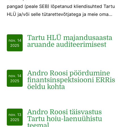
pangad (peale SEB) lõpetanud kliendisuhted Tartu
HLÜ ja/või selle tütarettevõtjatega ja meie oma…
Tartu HLÜ majandusaasta
nov. 14
aruande auditeerimisest
2025
Andro Roosi pöördumine
nov. 14
finantsinspektsiooni ERRis
2025
öeldu kohta
Andro Roosi täisvastus
nov. 13
Tartu hoiu-laenuühistu
2025
teemal