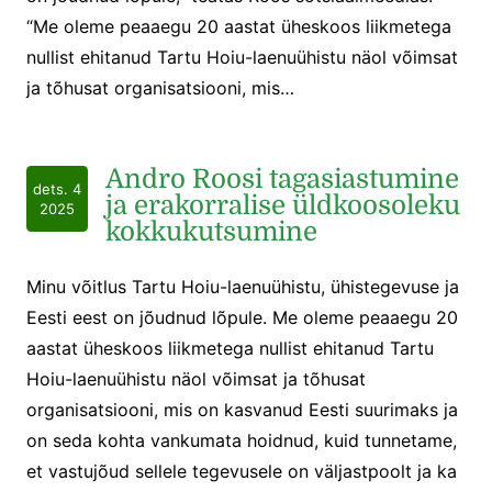
“Me oleme peaaegu 20 aastat üheskoos liikmetega
nullist ehitanud Tartu Hoiu-laenuühistu näol võimsat
ja tõhusat organisatsiooni, mis…
Andro Roosi tagasiastumine
dets. 4
ja erakorralise üldkoosoleku
2025
kokkukutsumine
Minu võitlus Tartu Hoiu-laenuühistu, ühistegevuse ja
Eesti eest on jõudnud lõpule. Me oleme peaaegu 20
aastat üheskoos liikmetega nullist ehitanud Tartu
Hoiu-laenuühistu näol võimsat ja tõhusat
organisatsiooni, mis on kasvanud Eesti suurimaks ja
on seda kohta vankumata hoidnud, kuid tunnetame,
et vastujõud sellele tegevusele on väljastpoolt ja ka