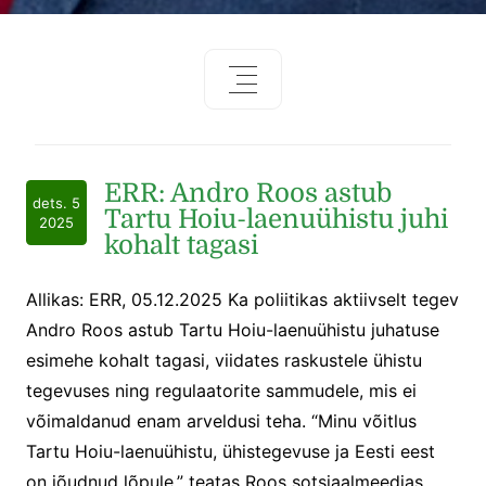
ERR: Andro Roos astub
dets. 5
Tartu Hoiu-laenuühistu juhi
2025
kohalt tagasi
Allikas: ERR, 05.12.2025 Ka poliitikas aktiivselt tegev
Andro Roos astub Tartu Hoiu-laenuühistu juhatuse
esimehe kohalt tagasi, viidates raskustele ühistu
tegevuses ning regulaatorite sammudele, mis ei
võimaldanud enam arveldusi teha. “Minu võitlus
Tartu Hoiu-laenuühistu, ühistegevuse ja Eesti eest
on jõudnud lõpule,” teatas Roos sotsiaalmeedias.