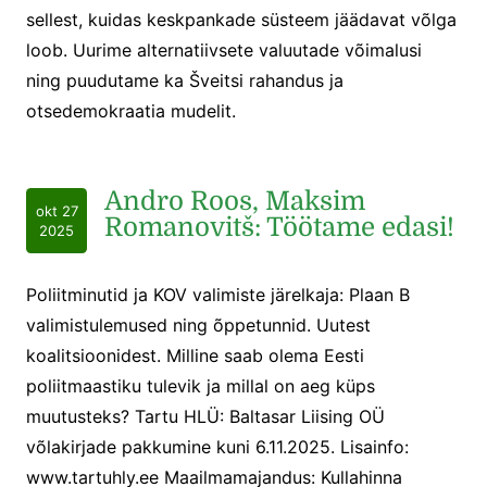
sellest, kuidas keskpankade süsteem jäädavat võlga
loob. Uurime alternatiivsete valuutade võimalusi
ning puudutame ka Šveitsi rahandus ja
otsedemokraatia mudelit.
Andro Roos, Maksim
okt 27
Romanovitš: Töötame edasi!
2025
Poliitminutid ja KOV valimiste järelkaja: Plaan B
valimistulemused ning õppetunnid. Uutest
koalitsioonidest. Milline saab olema Eesti
poliitmaastiku tulevik ja millal on aeg küps
muutusteks? Tartu HLÜ: Baltasar Liising OÜ
võlakirjade pakkumine kuni 6.11.2025. Lisainfo:
www.tartuhly.ee Maailmamajandus: Kullahinna