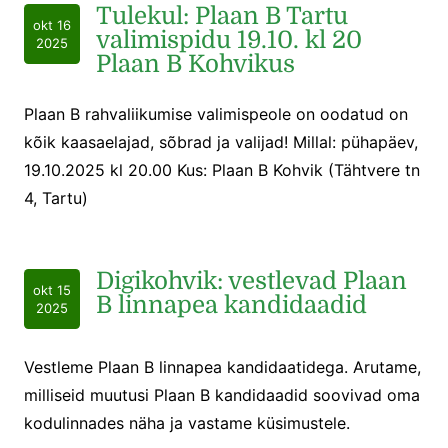
Tulekul: Plaan B Tartu
okt 16
valimispidu 19.10. kl 20
2025
Plaan B Kohvikus
Plaan B rahvaliikumise valimispeole on oodatud on
kõik kaasaelajad, sõbrad ja valijad! Millal: pühapäev,
19.10.2025 kl 20.00 Kus: Plaan B Kohvik (Tähtvere tn
4, Tartu)
Digikohvik: vestlevad Plaan
okt 15
B linnapea kandidaadid
2025
Vestleme Plaan B linnapea kandidaatidega. Arutame,
milliseid muutusi Plaan B kandidaadid soovivad oma
kodulinnades näha ja vastame küsimustele.