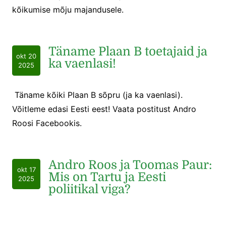
kõikumise mõju majandusele.
Täname Plaan B toetajaid ja
okt 20
ka vaenlasi!
2025
Täname kõiki Plaan B sõpru (ja ka vaenlasi).
Võitleme edasi Eesti eest! Vaata postitust Andro
Roosi Facebookis.
Andro Roos ja Toomas Paur:
okt 17
Mis on Tartu ja Eesti
2025
poliitikal viga?