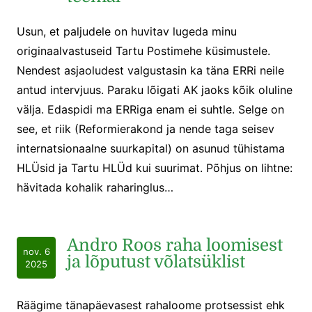
Usun, et paljudele on huvitav lugeda minu
originaalvastuseid Tartu Postimehe küsimustele.
Nendest asjaoludest valgustasin ka täna ERRi neile
antud intervjuus. Paraku lõigati AK jaoks kõik oluline
välja. Edaspidi ma ERRiga enam ei suhtle. Selge on
see, et riik (Reformierakond ja nende taga seisev
internatsionaalne suurkapital) on asunud tühistama
HLÜsid ja Tartu HLÜd kui suurimat. Põhjus on lihtne:
hävitada kohalik raharinglus…
Andro Roos raha loomisest
nov. 6
ja lõputust võlatsüklist
2025
Räägime tänapäevasest rahaloome protsessist ehk