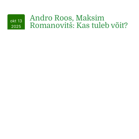
Andro Roos, Maksim
okt 13
Romanovitš: Kas tuleb võit?
2025
VALIMISED: Tulekul suur poliitfinaal ja teeme
viimaseid pingutusi enne KOV valimisi. Debatid: juttu
palju, kuid sisu vähe. Senised parteid ei ole
saavutanud oma eesmärke, lubadused on täitmata,
maksud vaid tõusevad ja lapsi sünnib järjest
vähem… Plaan B läheb muutusi tooma, sest plaan A
on läbi kukkunud. Palun minge valima! Ootame kõiki
valimistepäeva, 19. oktoobri õhtul Plaan B
Kohvikusse. KOV: Tartut…