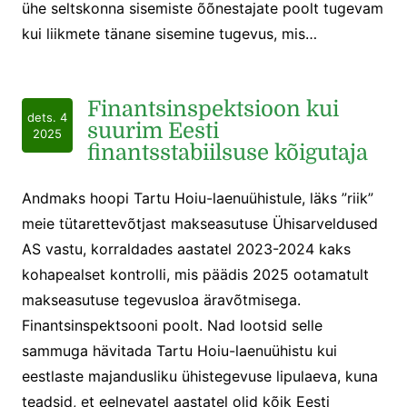
ühe seltskonna sisemiste õõnestajate poolt tugevam
kui liikmete tänane sisemine tugevus, mis…
Finantsinspektsioon kui
dets. 4
suurim Eesti
2025
finantsstabiilsuse kõigutaja
Andmaks hoopi Tartu Hoiu-laenuühistule, läks ”riik”
meie tütarettevõtjast makseasutuse Ühisarveldused
AS vastu, korraldades aastatel 2023-2024 kaks
kohapealset kontrolli, mis päädis 2025 ootamatult
makseasutuse tegevusloa äravõtmisega.
Finantsinspektsooni poolt. Nad lootsid selle
sammuga hävitada Tartu Hoiu-laenuühistu kui
eestlaste majandusliku ühistegevuse lipulaeva, kuna
teadsid, et eelnevatel aastatel olid kõik Eesti