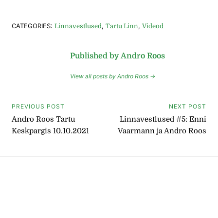
CATEGORIES:
,
,
Linnavestlused
Tartu Linn
Videod
Published by Andro Roos
View all posts by Andro Roos →
Navigeerimine
PREVIOUS POST
NEXT POST
Andro Roos Tartu
Linnavestlused #5: Enni
Keskpargis 10.10.2021
Vaarmann ja Andro Roos