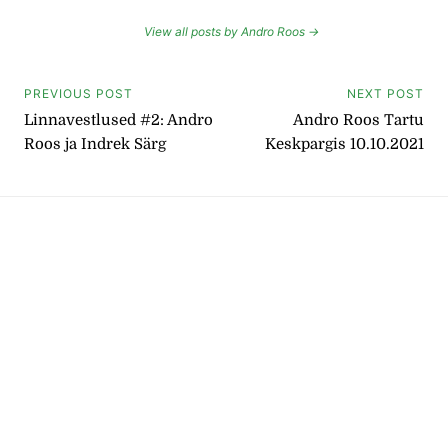
View all posts by Andro Roos →
Navigeerimine
PREVIOUS POST
NEXT POST
Linnavestlused #2: Andro
Andro Roos Tartu
Roos ja Indrek Särg
Keskpargis 10.10.2021
Instagram
Facebook
Facebook
RSS-voog
YouTube