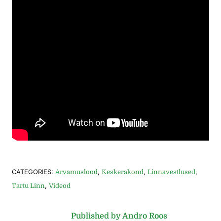
CATEGORIES:
,
,
,
Arvamuslood
Keskerakond
Linnavestlused
,
Tartu Linn
Videod
Published by Andro Roos