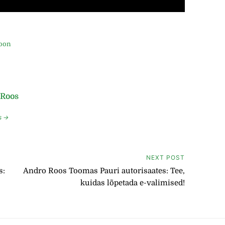
roon
 Roos
s →
NEXT POST
s:
Andro Roos Toomas Pauri autorisaates: Tee,
kuidas lõpetada e-valimised!