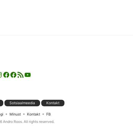
nstagram
Facebook
Facebook
RSS-voog
YouTube
Sotsiaalmeedia
Kontakt
gi
Minust
Kontakt
FB
26
Andro Roos
. All rights reserved.