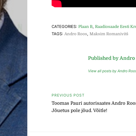
CATEGORIES:
,
Plaan B
Raadiosaade Eesti K
TAGS:
,
Andro Roos
Maksim Romanivitš
Published by Andro
View all posts by Andro Roo
Navigeerimine
PREVIOUS POST
Toomas Pauri autorisaates Andro Roo
Jõuetus pole jõud. Võitle!