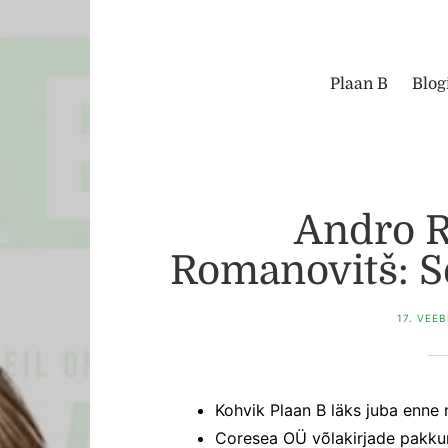
Plaan B
Blog
Andro 
Romanovitš: Se
17. VEE
Kohvik Plaan B läks juba enne 
Coresea OÜ võlakirjade pakku