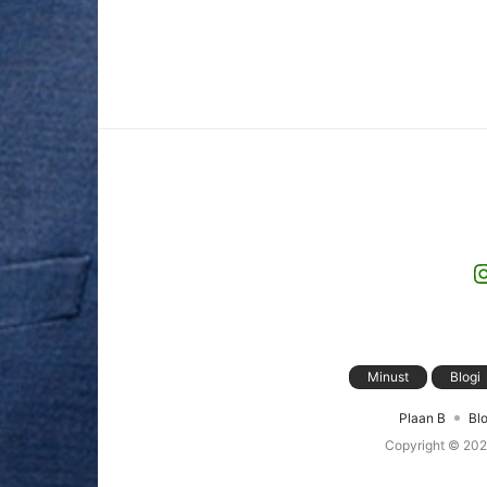
I
Minust
Blogi
Plaan B
Blo
Copyright © 20