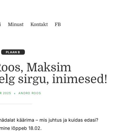
i
Minust
Kontakt
FB
PLAAN B
Roos, Maksim
lg sirgu, inimesed!
BR 2025
ANDRO ROOS
nädalat käärima – mis juhtus ja kuidas edasi?
mine lõppeb 18.02.