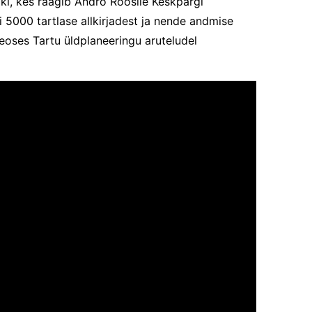
ki, kes räägib Andro Roosile Keskpargi
5000 tartlase allkirjadest ja nende andmise
eoses Tartu üldplaneeringu aruteludel