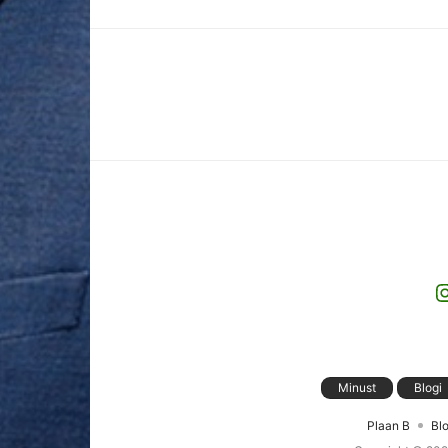
I
Minust
Blogi
Plaan B
Blo