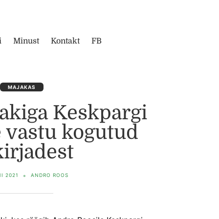
i
Minust
Kontakt
FB
MAJAKAS
akiga Keskpargi
 vastu kogutud
kirjadest
NI 2021
ANDRO ROOS