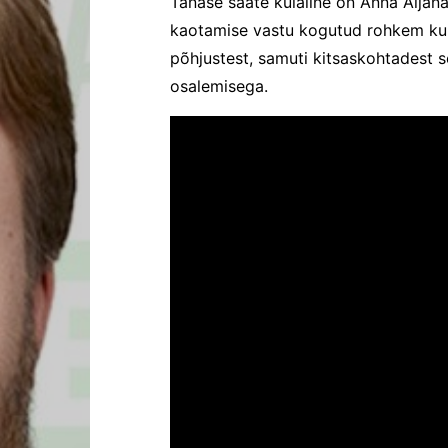
Tänase saate külaline on Anna Aljana
kaotamise vastu kogutud rohkem kui 
põhjustest, samuti kitsaskohtadest s
osalemisega.