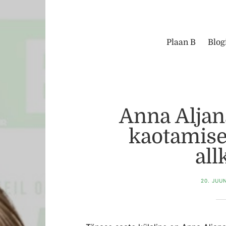
Plaan B
Blog
Anna Aljan
kaotamise
all
20. JUU