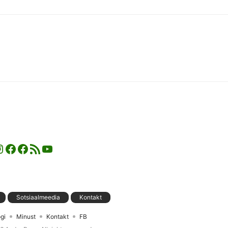
nstagram
Facebook
Facebook
RSS-voog
YouTube
Sotsiaalmeedia
Kontakt
gi
Minust
Kontakt
FB