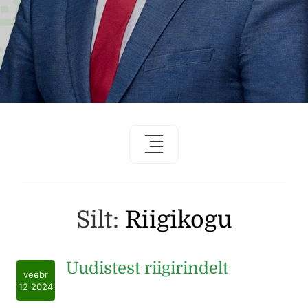
Silt:
Riigikogu
Uudistest riigirindelt
veebr
12 2024