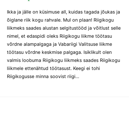
Ikka ja jälle on küsimuse all, kuidas tagada jõukas ja
õiglane riik kogu rahvale. Mul on plaan! Riigikogu
liikmeks saades alustan selgitustööd ja võitlust selle
nimel, et edaspidi oleks Riigikogu liikme töötasu
võrdne alampalgaga ja Vabariigi Valitsuse liikme
töötasu võrdne keskmise palgaga. Isiklikult olen
valmis loobuma Riigikogu liikmeks saades Riigikogu
liikmele ettenähtud töötasust. Keegi ei tohi
Riigikogusse minna soovist riigi…