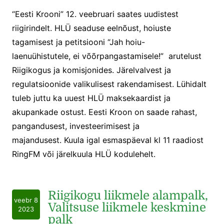
“Eesti Krooni” 12. veebruari saates uudistest
riigirindelt. HLÜ seaduse eelnõust, hoiuste
tagamisest ja petitsiooni “Jah hoiu-
laenuühistutele, ei võõrpangastamisele!” arutelust
Riigikogus ja komisjonides. Järelvalvest ja
regulatsioonide valikulisest rakendamisest. Lühidalt
tuleb juttu ka uuest HLÜ maksekaardist ja
akupankade ostust. Eesti Kroon on saade rahast,
pangandusest, investeerimisest ja
majandusest. Kuula igal esmaspäeval kl 11 raadiost
RingFM või järelkuula HLÜ kodulehelt.
Riigikogu liikmele alampalk,
veebr 8
Valitsuse liikmele keskmine
2023
palk