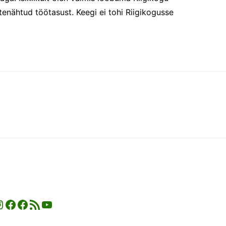
tenähtud töötasust. Keegi ei tohi Riigikogusse
nstagram
Facebook
Facebook
RSS-voog
YouTube