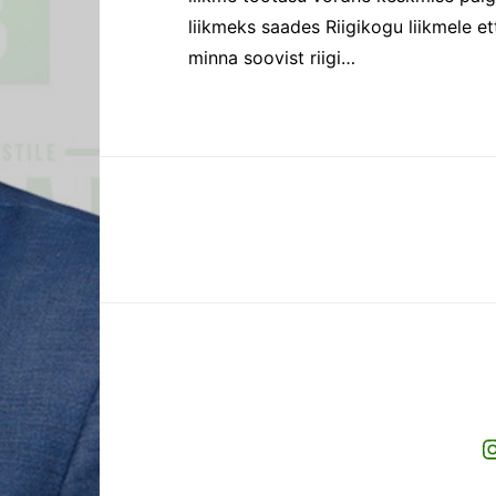
liikmeks saades Riigikogu liikmele et
minna soovist riigi…
I