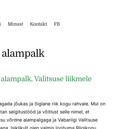
i
Minust
Kontakt
FB
alampalk
 alampalk, Valitsuse liikmele
tagada jõukas ja õiglane riik kogu rahvale. Mul on
an selgitustööd ja võitlust selle nimel, et
asu võrdne alampalgaga ja Vabariigi Valitsuse
ga. Isiklikult olen valmis loobuma Riigikogu