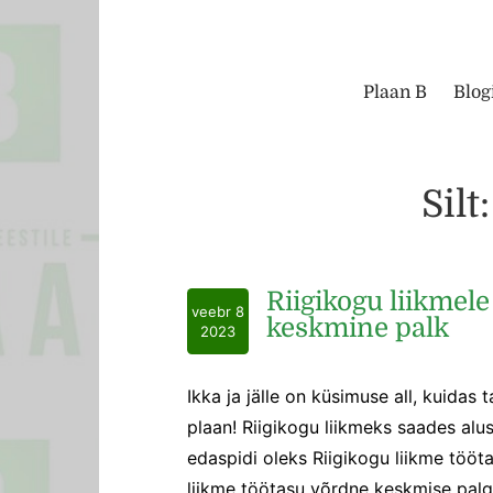
Plaan B
Blog
Silt:
Riigikogu liikmele
veebr 8
keskmine palk
2023
Ikka ja jälle on küsimuse all, kuidas 
plaan! Riigikogu liikmeks saades alust
edaspidi oleks Riigikogu liikme tööt
liikme töötasu võrdne keskmise palga