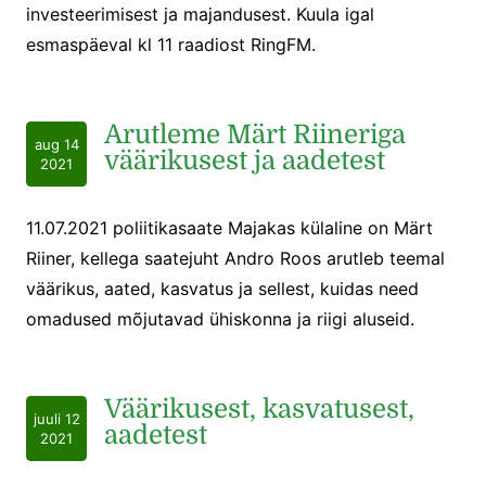
investeerimisest ja majandusest. Kuula igal
esmaspäeval kl 11 raadiost RingFM.
Arutleme Märt Riineriga
aug 14
väärikusest ja aadetest
2021
11.07.2021 poliitikasaate Majakas külaline on Märt
Riiner, kellega saatejuht Andro Roos arutleb teemal
väärikus, aated, kasvatus ja sellest, kuidas need
omadused mõjutavad ühiskonna ja riigi aluseid.
Väärikusest, kasvatusest,
juuli 12
aadetest
2021