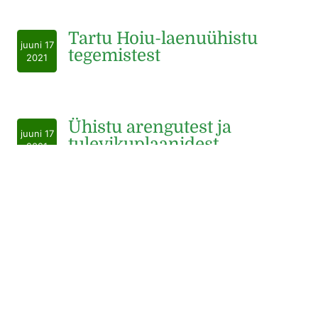
Tartu Hoiu-laenuühistu
juuni 17
tegemistest
2021
Ühistu arengutest ja
juuni 17
tulevikuplaanidest
2021
Hooaja viimases Ühistusaates räägime Tartu Hoiu-
laenuühistu juhatuse liikmete Andro Roosi ja Märt
Riineriga Ühistu viimase aja arengutest ja
tulevikuplaanidest. Saatejuht Martin Loimet,
Eesti suurima hoiu-
juuli 27