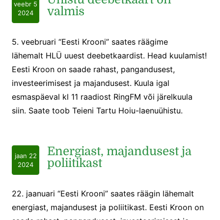
veebr 5
valmis
2024
5. veebruari “Eesti Krooni” saates räägime
lähemalt HLÜ uuest deebetkaardist. Head kuulamist!
Eesti Kroon on saade rahast, pangandusest,
investeerimisest ja majandusest. Kuula igal
esmaspäeval kl 11 raadiost RingFM või järelkuula
siin. Saate toob Teieni Tartu Hoiu-laenuühistu.
Energiast, majandusest ja
jaan 22
poliitikast
2024
22. jaanuari “Eesti Krooni” saates räägin lähemalt
energiast, majandusest ja poliitikast. Eesti Kroon on