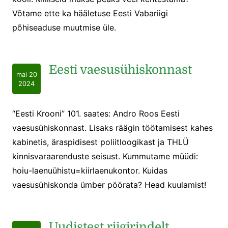
Võtame ette ka hääletuse Eesti Vabariigi
põhiseaduse muutmise üle.
Eesti vaesusühiskonnast
mai 20
2024
“Eesti Krooni” 101. saates: Andro Roos Eesti
vaesusühiskonnast. Lisaks räägin töötamisest kahes
kabinetis, äraspidisest poliitloogikast ja THLÜ
kinnisvaraarenduste seisust. Kummutame müüdi:
hoiu-laenuühistu=kiirlaenukontor. Kuidas
vaesusühiskonda ümber pöörata? Head kuulamist!
Uudistest riigirindelt