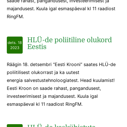
saade rahast, pangandusest, investeerimisest ja
majandusest. Kuula igal esmaspäeval kl 11 raadiost
RingFM.
HLÜ-de poliitiline olukord
dets. 18
Eestis
2023
Räägin 18. detsembri “Eesti Krooni” saates HLÜ-de
poliitilisest olukorrast ja ka uutest
energia salvestustehnoloogiatest. Head kuulamist!
Eesti Kroon on saade rahast, pangandusest,
investeerimisest ja majandusest. Kuula igal
esmaspäeval kl 11 raadiost RingFM.