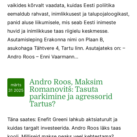
vaikides kõrvalt vaadata, kuidas Eesti poliitika
eemaldub rahvast, inimlikkusest ja talupojaloogikast,
panid aluse liikumisele, mis seab Eesti inimeste
huvid ja inimlikkuse taas riigielu keskmesse.
Asutamisleping Erakonna nimi on Plaan B,
asukohaga Tähtvere 4, Tartu linn. Asutajateks on: –
Andro Roos – Enni Vaarmann…
Andro Roos, Maksim
märts
Romanovitš: Tasuta
31 2025
parkimine ja agressorid
Tartus?
Täna saates: Enefit Greeni lahkub aktsiaturult ja
kuidas targalt investeerida. Andro Roos läks taas
kooli. Milliseid makse peaks veel kehtestama?