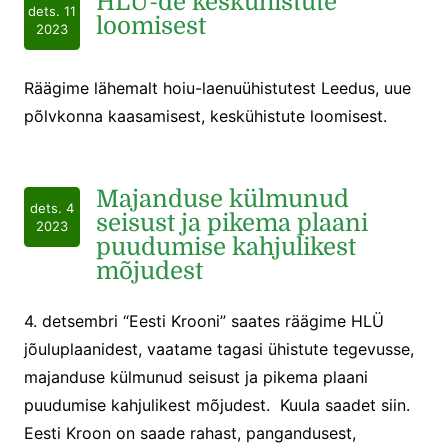
HLÜ-de keskühistute
dets. 11
loomisest
2023
Räägime lähemalt hoiu-laenuühistutest Leedus, uue
põlvkonna kaasamisest, keskühistute loomisest.
Majanduse külmunud
dets. 4
seisust ja pikema plaani
2023
puudumise kahjulikest
mõjudest
4. detsembri “Eesti Krooni” saates räägime HLÜ
jõuluplaanidest, vaatame tagasi ühistute tegevusse,
majanduse külmunud seisust ja pikema plaani
puudumise kahjulikest mõjudest. Kuula saadet siin.
Eesti Kroon on saade rahast, pangandusest,