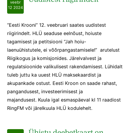
veebr
12 2024
“Eesti Krooni” 12. veebruari saates uudistest
riigirindelt. HLÜ seaduse eelnõust, hoiuste
tagamisest ja petitsiooni “Jah hoiu-
laenuühistutele, ei võõrpangastamisele!” arutelust
Riigikogus ja komisjonides. Järelvalvest ja
regulatsioonide valikulisest rakendamisest. Lühidalt
tuleb juttu ka uuest HLÜ maksekaardist ja
akupankade ostust. Eesti Kroon on saade rahast,
pangandusest, investeerimisest ja
majandusest. Kuula igal esmaspäeval kl 11 raadiost
RingFM või järelkuula HLÜ kodulehelt.
Ühistu deebetkaart on