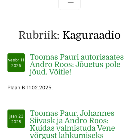
Rubriik:
Kaguraadio
Toomas Pauri autorisaates
veebr 11
Andro Roos: Jõuetus pole
2025
jõud. Võitle!
Plaan B 11.02.2025.
Toomas Paur, Johannes
jaan 23
Siivask ja Andro Roos:
2025
Kuidas valmistuda Vene
võrgust lahkumiseks