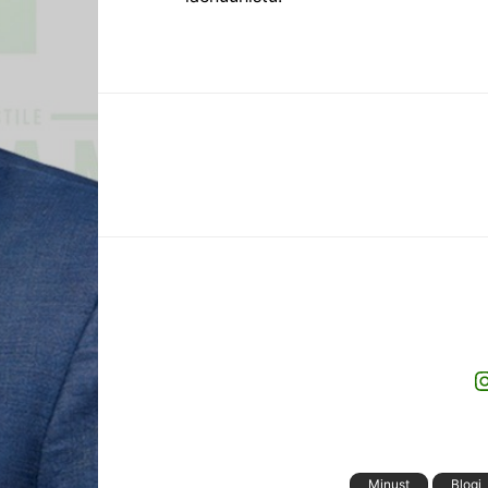
I
Minust
Blogi