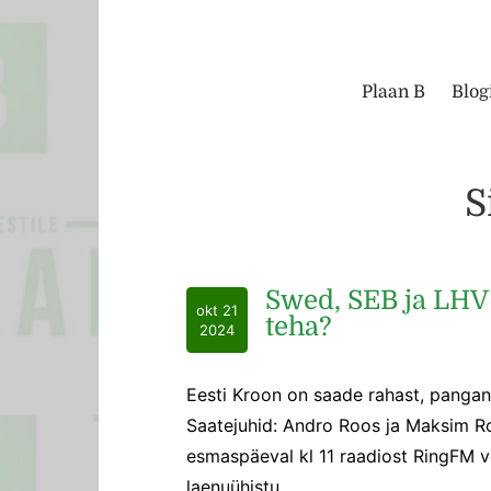
Plaan B
Blog
S
Swed, SEB ja LHV 
okt 21
teha?
2024
Eesti Kroon on saade rahast, pangan
Saatejuhid: Andro Roos ja Maksim Ro
esmaspäeval kl 11 raadiost RingFM või
laenuühistu.