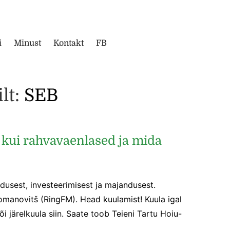
i
Minust
Kontakt
FB
ilt:
SEB
kui rahvavaenlased ja mida
dusest, investeerimisest ja majandusest.
manovitš (RingFM). Head kuulamist! Kuula igal
 järelkuula siin. Saate toob Teieni Tartu Hoiu-