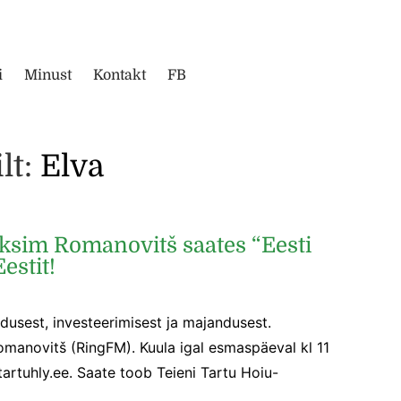
i
Minust
Kontakt
FB
lt:
Elva
ksim Romanovitš saates “Eesti
estit!
dusest, investeerimisest ja majandusest.
manovitš (RingFM). Kuula igal esmaspäeval kl 11
artuhly.ee. Saate toob Teieni Tartu Hoiu-