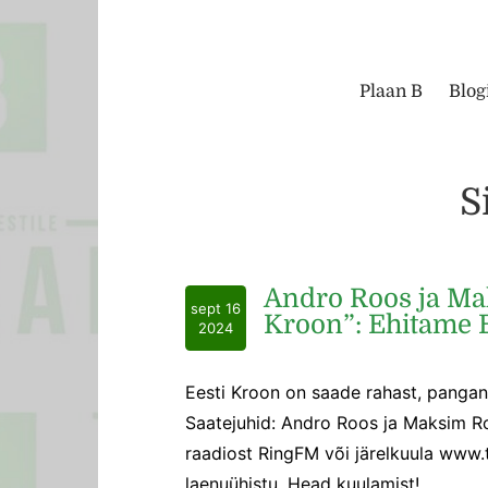
Plaan B
Blog
Si
Andro Roos ja Ma
sept 16
Kroon”: Ehitame E
2024
Eesti Kroon on saade rahast, pangan
Saatejuhid: Andro Roos ja Maksim Ro
raadiost RingFM või järelkuula www.t
laenuühistu. Head kuulamist!