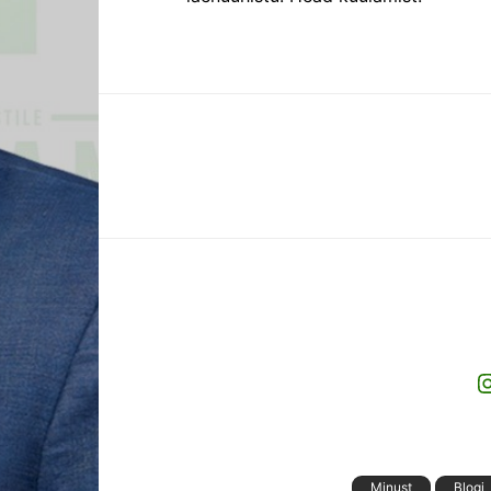
I
Minust
Blogi