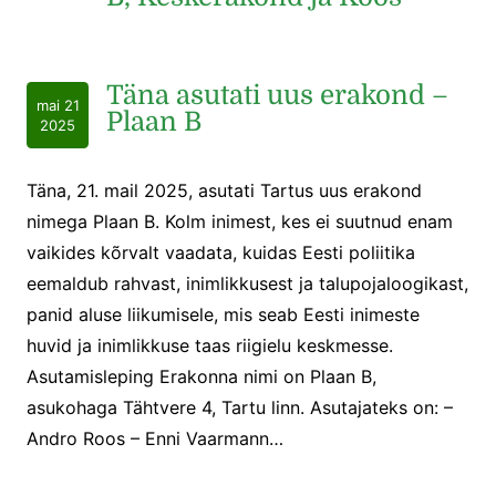
Täna asutati uus erakond –
mai 21
Plaan B
2025
Täna, 21. mail 2025, asutati Tartus uus erakond
nimega Plaan B. Kolm inimest, kes ei suutnud enam
vaikides kõrvalt vaadata, kuidas Eesti poliitika
eemaldub rahvast, inimlikkusest ja talupojaloogikast,
panid aluse liikumisele, mis seab Eesti inimeste
huvid ja inimlikkuse taas riigielu keskmesse.
Asutamisleping Erakonna nimi on Plaan B,
asukohaga Tähtvere 4, Tartu linn. Asutajateks on: –
Andro Roos – Enni Vaarmann…