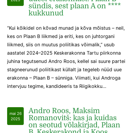
sündis, sest plaan A on ****
kukkunud
“Kui kõikidel on kõvad munad ja kõva mõistus – neil,
kes on Plaan B liikmed ja eriti, kes on juhtorgani
liikmed, siis on muutus poliitikas võimalik,” usub
aastatel 2024–2025 Keskerakonna Tartu piirkonna
juhina tegutsenud Andro Roos, kellel sai suure partei
stagneerunud poliitikast küllalt ja tegeleb nüüd uue
erakonna – Plaan B – sünniga. Viimati, kui Androga
intervjuu tegime, kandideeris ta Riigikokku…
Andro Roos, Maksim
mai 26
Romanovitš: kas ja kuidas
2025
on seotud võlakirjad, Plaan
B, Keskerakond ja Koos