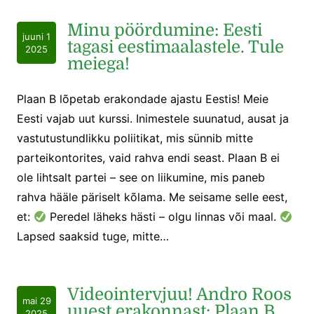
Minu pöördumine: Eesti
juuni 1
tagasi eestimaalastele. Tule
2025
meiega!
Plaan B lõpetab erakondade ajastu Eestis! Meie
Eesti vajab uut kurssi. Inimestele suunatud, ausat ja
vastutustundlikku poliitikat, mis sünnib mitte
parteikontorites, vaid rahva endi seast. Plaan B ei
ole lihtsalt partei – see on liikumine, mis paneb
rahva hääle päriselt kõlama. Me seisame selle eest,
et:
Peredel läheks hästi – olgu linnas või maal.
Lapsed saaksid tuge, mitte…
Videointervjuu! Andro Roos
mai 29
uuest erakonnast: Plaan B
2025