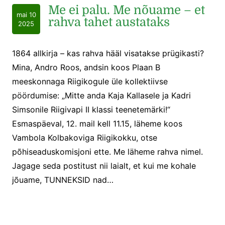
Me ei palu. Me nõuame – et
mai 10
rahva tahet austataks
2025
1864 allkirja – kas rahva hääl visatakse prügikasti?
Mina, Andro Roos, andsin koos Plaan B
meeskonnaga Riigikogule üle kollektiivse
pöördumise: „Mitte anda Kaja Kallasele ja Kadri
Simsonile Riigivapi II klassi teenetemärki!“
Esmaspäeval, 12. mail kell 11.15, läheme koos
Vambola Kolbakoviga Riigikokku, otse
põhiseaduskomisjoni ette. Me läheme rahva nimel.
Jagage seda postitust nii laialt, et kui me kohale
jõuame, TUNNEKSID nad…
Plaanitav maamaksutõus