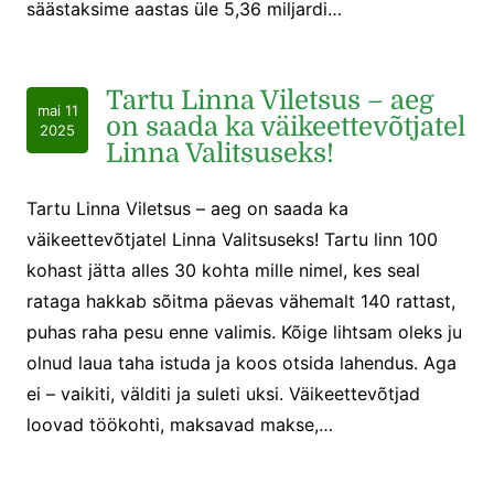
säästaksime aastas üle 5,36 miljardi…
Tartu Linna Viletsus – aeg
mai 11
on saada ka väikeettevõtjatel
2025
Linna Valitsuseks!
Tartu Linna Viletsus – aeg on saada ka
väikeettevõtjatel Linna Valitsuseks! Tartu linn 100
kohast jätta alles 30 kohta mille nimel, kes seal
rataga hakkab sõitma päevas vähemalt 140 rattast,
puhas raha pesu enne valimis. Kõige lihtsam oleks ju
olnud laua taha istuda ja koos otsida lahendus. Aga
ei – vaikiti, välditi ja suleti uksi. Väikeettevõtjad
loovad töökohti, maksavad makse,…