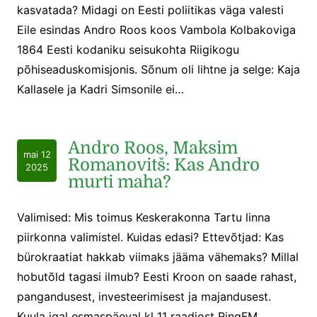
kasvatada? Midagi on Eesti poliitikas väga valesti
Eile esindas Andro Roos koos Vambola Kolbakoviga
1864 Eesti kodaniku seisukohta Riigikogu
põhiseaduskomisjonis. Sõnum oli lihtne ja selge: Kaja
Kallasele ja Kadri Simsonile ei…
Andro Roos, Maksim
mai 12
Romanovitš: Kas Andro
2025
murti maha?
Valimised: Mis toimus Keskerakonna Tartu linna
piirkonna valimistel. Kuidas edasi? Ettevõtjad: Kas
bürokraatiat hakkab viimaks jääma vähemaks? Millal
hobutõld tagasi ilmub? Eesti Kroon on saade rahast,
pangandusest, investeerimisest ja majandusest.
Kuula igal esmaspäeval kl 11 raadiost RingFM