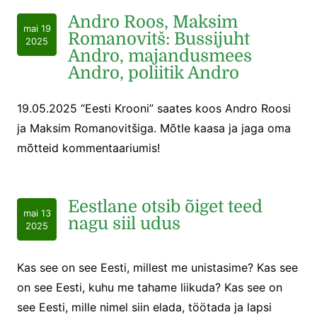
Andro Roos, Maksim
mai 19
Romanovitš: Bussijuht
2025
Andro, majandusmees
Andro, poliitik Andro
19.05.2025 “Eesti Krooni” saates koos Andro Roosi
ja Maksim Romanovitšiga. Mõtle kaasa ja jaga oma
mõtteid kommentaariumis!
Eestlane otsib õiget teed
mai 13
nagu siil udus
2025
Kas see on see Eesti, millest me unistasime? Kas see
on see Eesti, kuhu me tahame liikuda? Kas see on
see Eesti, mille nimel siin elada, töötada ja lapsi