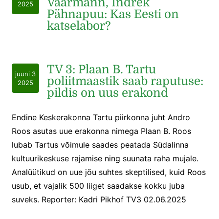
Vaarmann, Indrek
2025
Pähnapuu: Kas Eesti on
katselabor?
TV 3: Plaan B. Tartu
juuni 3
poliitmaastik saab raputuse:
2025
pildis on uus erakond
Endine Keskerakonna Tartu piirkonna juht Andro
Roos asutas uue erakonna nimega Plaan B. Roos
lubab Tartus võimule saades peatada Südalinna
kultuurikeskuse rajamise ning suunata raha mujale.
Analüütikud on uue jõu suhtes skeptilised, kuid Roos
usub, et vajalik 500 liiget saadakse kokku juba
suveks. Reporter: Kadri Pikhof TV3 02.06.2025