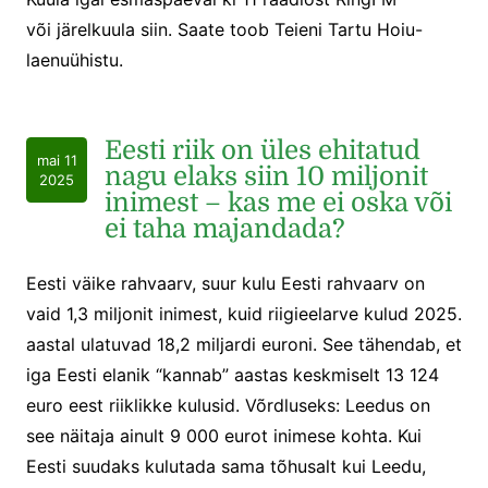
või järelkuula siin. Saate toob Teieni Tartu Hoiu-
laenuühistu.
Eesti riik on üles ehitatud
mai 11
nagu elaks siin 10 miljonit
2025
inimest – kas me ei oska või
ei taha majandada?
Eesti väike rahvaarv, suur kulu Eesti rahvaarv on
vaid 1,3 miljonit inimest, kuid riigieelarve kulud 2025.
aastal ulatuvad 18,2 miljardi euroni. See tähendab, et
iga Eesti elanik “kannab” aastas keskmiselt 13 124
euro eest riiklikke kulusid. Võrdluseks: Leedus on
see näitaja ainult 9 000 eurot inimese kohta. Kui
Eesti suudaks kulutada sama tõhusalt kui Leedu,